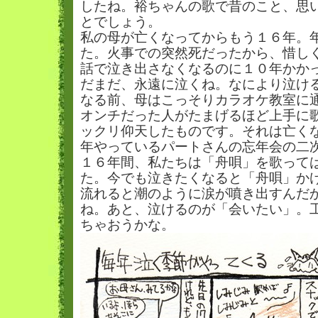
したね。裕ちゃんの歌で昔のこと、思
とでしょう。
私の母が亡くなってからもう１６年。
た。火事での突然死だったから、惜し
話で泣き出さなくなるのに１０年かか
だまだ、永遠に泣くね。なにより泣け
なる前、母はこっそりカラオケ教室に
オンチだった人がたまげるほど上手に
ックリ仰天したものです。それは亡く
年やっているパートさんの忘年会の二
１６年間、私たちは「舟唄」を歌って
た。今でも泣きたくなると「舟唄」か
流れると潮のように涙が噴き出すんだ
ね。あと、泣けるのが「会いたい」。
ちゃおうかな。