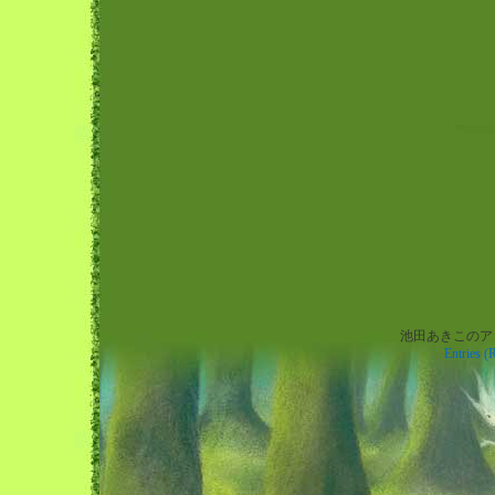
池田あきこのアトリエ
Warning
: preg_replace(): The /e modifier is no longer supported, use preg_repl
Entries (
instead in
/home/xs697964/wachi.co.jp/public_html/blog.wachi.co.jp/wp-
content/themes/wachiforest/footer.php
on line
8