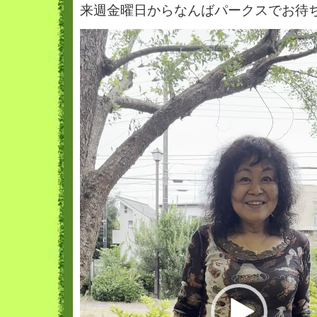
来週金曜日からなんばパークスでお待
動
画
プ
レ
ー
ヤ
ー