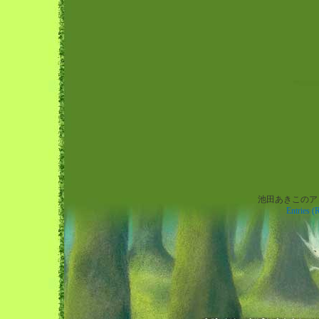
池田あきこのアトリエ
Warning
: preg_replace(): The /e modifier is no longer supported, use preg_repl
Entries (
instead in
/home/xs697964/wachi.co.jp/public_html/blog.wachi.co.jp/wp-
content/themes/wachiforest/footer.php
on line
8