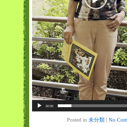
00:00
Posted in
未分類
|
No Com