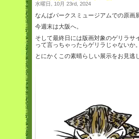
水曜日, 10月 23rd, 2024
なんばパークスミュージアムでの原画
今週末は大阪へ。
そして最終日には版画対象のゲリラサ
って言っちゃったらゲリラじゃないか
とにかくこの素晴らしい展示をお見逃
動
画
プ
レ
ー
ヤ
ー