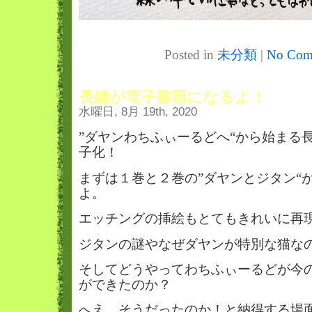
Posted in
未分類
|
No Com
長編が電子書籍になるよ！
水曜日, 8月 19th, 2020
”ダヤンわちふぃーるどへ“から始まる
子化！
まずは１巻と２巻の”ダヤンとジタン“
よ。
エッチングの挿絵もとてもきれいに再
ジタンの謎やなぜダヤンが特別な猫な
そしてどうやってわちふぃーるどが今
ができたのか？
へえ、そうだったのか！と納得する場