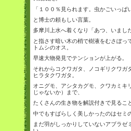
「１００％見られます。虫かごいっぱ
と博士の頼もしい言葉。
多摩川上水へ着くなり「あつ、いまし
と指さす暗い木の梢で樹液をむさぼっ
トムシのオス。
早速大物発見でテンションが上がる。
それからコクワガタ、ノコギリクワガ
ヒラタクワガタ。
オニグモ、アシタカグモ、クワカミキ
じゃないか）まで、
たくさんの生き物を解説付きで見るこ
中でもすばらしく美しかったのはセミ
まだ羽がしっかりしていないアブラゼ
い。