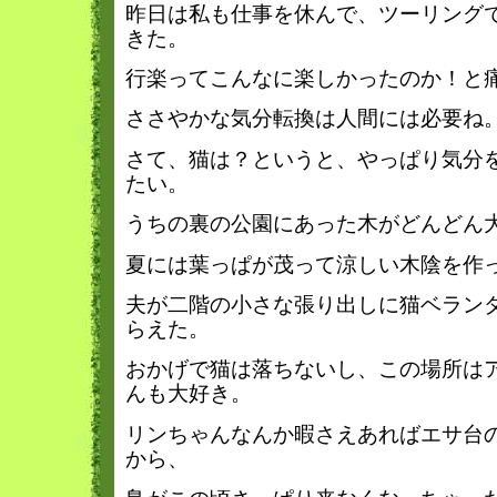
昨日は私も仕事を休んで、ツーリング
きた。
行楽ってこんなに楽しかったのか！と
ささやかな気分転換は人間には必要ね
さて、猫は？というと、やっぱり気分
たい。
うちの裏の公園にあった木がどんどん
夏には葉っぱが茂って涼しい木陰を作
夫が二階の小さな張り出しに猫ベラン
らえた。
Warning
: preg_replace(): The /e modifier is no longer supported, use preg_repl
instead in
/home/xs697964/wachi.co.jp/public_html/blog.wachi.co.jp/wp-
おかげで猫は落ちないし、この場所は
content/themes/wachiforest/footer.php
on line
8
んも大好き。
リンちゃんなんか暇さえあればエサ台
から、