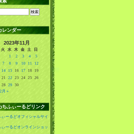
検索
カレンダー
2023年11月
火
水
木
金
土
日
1
2
3
4
5
7
8
9
10
11
12
14
15
16
17
18
19
21
22
23
24
25
26
28
29
30
2月 »
わちふぃーるどリンク
ふぃーるどオフィシャルサイ
ふぃーるどオンラインショッ