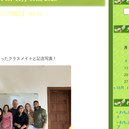
コ日記】Vol.10
月
なったクラスメイトと記念写真！
6
13
20
27
« 10月
1
わち
ト
わち
プ