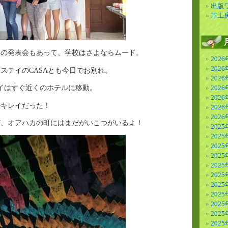
出版
革工
スの発表会もあって、学校はさよならムード。
202
202
ステイのCASAとも今日でお別れ。
202
イはすぐ近くのホテルに移動。
202
202
がキレイだった！
202
202
ど、オアハカの町にはまだがいこつがいるよ！
2025
2025
2025
202
202
202
202
202
202
202
202