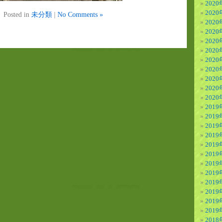
2020
2020
Posted in
未分類
|
No Comments »
202
202
202
202
202
202
202
202
202
2019
2019
2019
201
201
201
201
201
201
201
201
201
2018