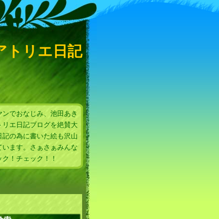
アトリエ日記
ヤンでおなじみ、池田あき
トリエ日記ブログを絶賛大
日記の為に書いた絵も沢山
ています。さぁさぁみんな
ック！チェック！！