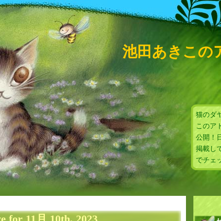
池田あきこの
猫のダ
このア
公開！
掲載し
でチェ
e for 11月 10th, 2023