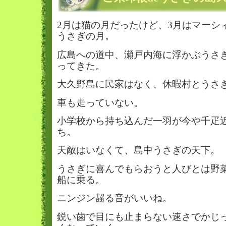
2月は猫の月だったけど、3月はマーシ
うさぎの月。
広島への道中、瀬戸内海に浮かぶうさ
ってきた。
大久野島に民家はなく、休暇村とうさ
車も走っていない。
小学校から持ち込んだ一羽が今や千疋
ち。
天敵はいなくて、島中うさぎの天下。
うさぎに喜んでもらおうと人びとは野
船に乗る。
ニンジン齧る音がいいね。
鋭い歯で目にも止まらない速さでかじ