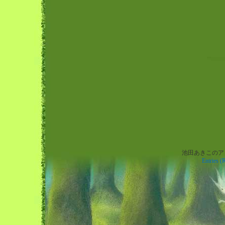
池田あきこのアトリエ
Warning
: preg_replace(): The /e modifier is no longer supported, use preg_repl
Entries (
instead in
/home/xs697964/wachi.co.jp/public_html/blog.wachi.co.jp/wp-
content/themes/wachiforest/footer.php
on line
8