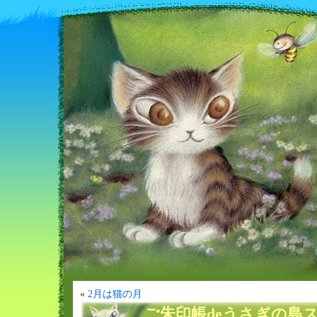
«
2月は猫の月
ご朱印帳deうさぎの島