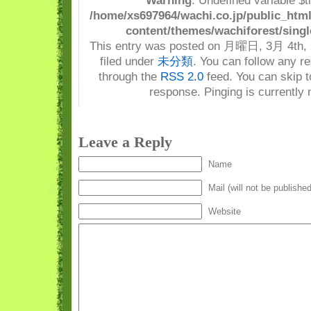
Warning
: Undefined variable $t
/home/xs697964/wachi.co.jp/public_html
content/themes/wachiforest/singl
This entry was posted on 月曜日, 3月 4th, 2
filed under
未分類
. You can follow any re
through the
RSS 2.0
feed. You can skip t
response. Pinging is currently 
Leave a Reply
Name
Mail (will not be published
Website