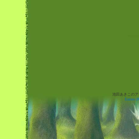
池田あきこのアトリエ
Warning
: preg_replace(): The /e modifier is no longer supported, use preg_repl
Entries (
instead in
/home/xs697964/wachi.co.jp/public_html/blog.wachi.co.jp/wp-
content/themes/wachiforest/footer.php
on line
8