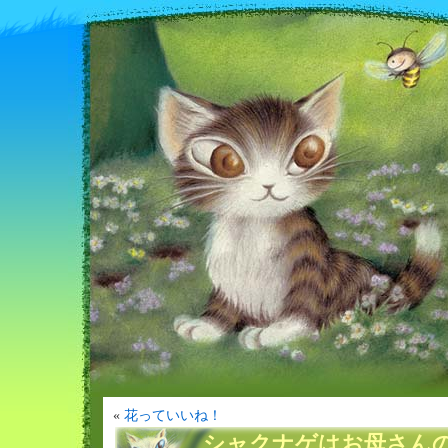
«
花っていいね！
シャクナゲはお母さん