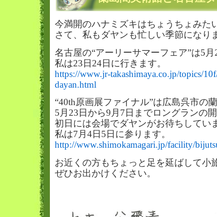
今満開のハナミズキはちょうちょみた
さて、私もダヤンも忙しい季節になり
名古屋の“アーリーサマーフェア”は5月
私は23日24日に行きます。
https://www.jr-takashimaya.co.jp/topics/1
dayan.html
“40th原画展ファイナル”は広島呉市の
5月23日から9月7日までロングランの
初日には会場でダヤンがお待ちしてい
私は7月4日5日に参ります。
http://www.shimokamagari.jp/facility/bijut
お近くの方もちょっと足を延ばして小
ぜひお出かけください。