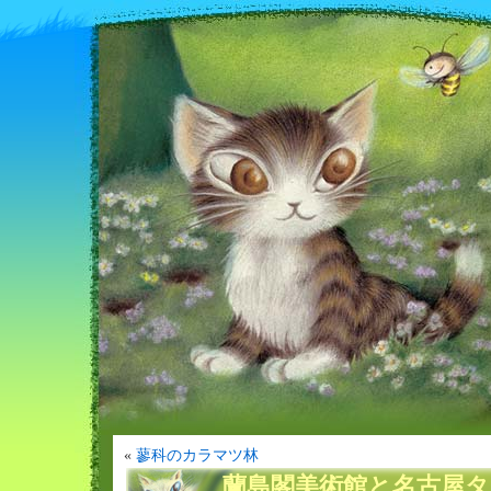
«
蓼科のカラマツ林
蘭島閣美術館と名古屋