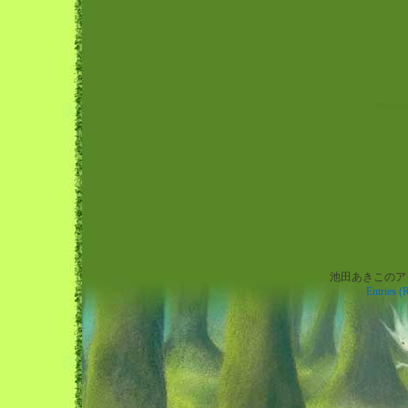
池田あきこのアトリエ
Warning
: preg_replace(): The /e modifier is no longer supported, use preg_repl
Entries (
instead in
/home/xs697964/wachi.co.jp/public_html/blog.wachi.co.jp/wp-
content/themes/wachiforest/footer.php
on line
8